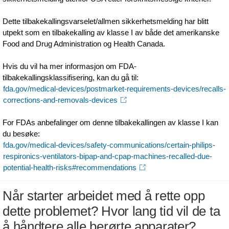
Dette tilbakekallingsvarselet/allmen sikkerhetsmelding har blitt
utpekt som en tilbakekalling av klasse I av både det amerikanske
Food and Drug Administration og Health Canada.
Hvis du vil ha mer informasjon om FDA-
tilbakekallingsklassifisering, kan du gå til:
fda.gov/medical-devices/postmarket-requirements-devices/recalls-
corrections-and-removals-devices
For FDAs anbefalinger om denne tilbakekallingen av klasse I kan
du besøke:
fda.gov/medical-devices/safety-communications/certain-philips-
respironics-ventilators-bipap-and-cpap-machines-recalled-due-
potential-health-risks#recommendations
Når starter arbeidet med å rette opp
dette problemet? Hvor lang tid vil de ta
å håndtere alle berørte apparater?