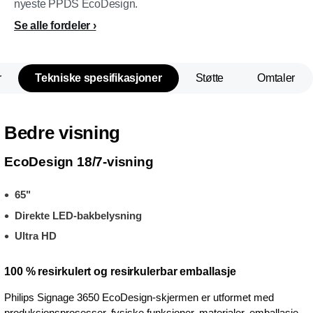
nyeste PPDS EcoDesign.
Se alle fordeler
r
Tekniske spesifikasjoner
Støtte
Omtaler
Bedre visning
EcoDesign 18/7-visning
65"
Direkte LED-bakbelysning
Ultra HD
100 % resirkulert og resirkulerbar emballasje
Philips Signage 3650 EcoDesign-skjermen er utformet med
produksjonsprosesser, fysiske funksjoner, materialer, emballasje