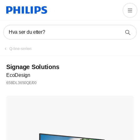
Hva ser du etter?
Q-line-serien
Signage Solutions
EcoDesign
65BDL3650QE/00