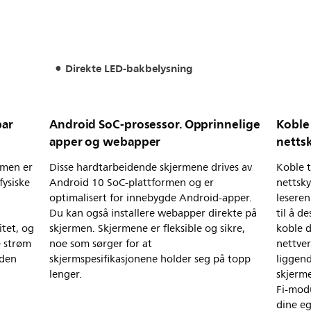
Direkte LED-bakbelysning
bar
Android SoC-prosessor. Opprinnelige
Koble 
apper og webapper
netts
rmen er
Disse hardtarbeidende skjermene drives av
Koble t
fysiske
Android 10 SoC-plattformen og er
nettsk
optimalisert for innebygde Android-apper.
lesere
Du kan også installere webapper direkte på
til å d
itet, og
skjermen. Skjermene er fleksible og sikre,
koble d
e strøm
noe som sørger for at
nettver
 den
skjermspesifikasjonene holder seg på topp
liggen
lenger.
skjerme
Fi-modu
dine eg