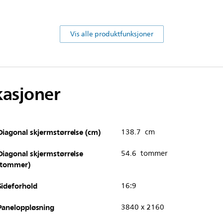
Vis alle produktfunksjoner
kasjoner
Diagonal skjermstørrelse (cm)
138.7 cm
Diagonal skjermstørrelse
54.6 tommer
(tommer)
Sideforhold
16:9
Paneloppløsning
3840 x 2160