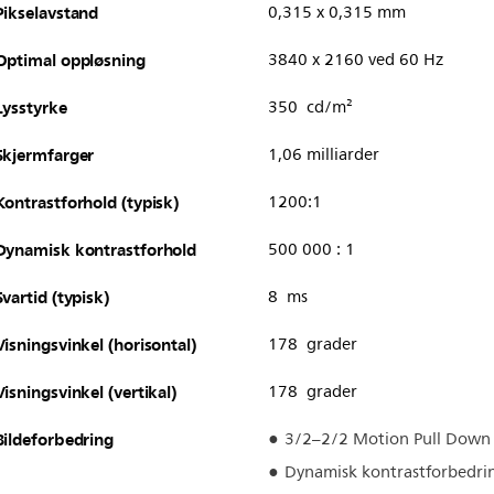
Pikselavstand
0,315 x 0,315 mm
Optimal oppløsning
3840 x 2160 ved 60 Hz
Lysstyrke
350 cd/m²
Skjermfarger
1,06 milliarder
Kontrastforhold (typisk)
1200:1
Dynamisk kontrastforhold
500 000 : 1
Svartid (typisk)
8 ms
Visningsvinkel (horisontal)
178 grader
Visningsvinkel (vertikal)
178 grader
Bildeforbedring
3/2–2/2 Motion Pull Down
Dynamisk kontrastforbedri