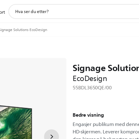
support
ort
search
icon
Signage Solutions EcoDesign
Signage Solutio
EcoDesign
55BDL3650QE/00
Bedre visning
Engasjer publikum med denne m
HD-skjermen. Leverer komprom