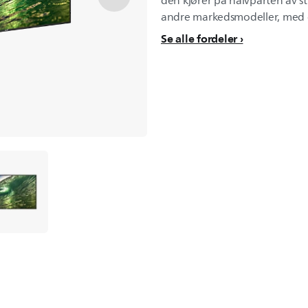
den kjører på halvparten av
andre markedsmodeller, med d
Se alle fordeler