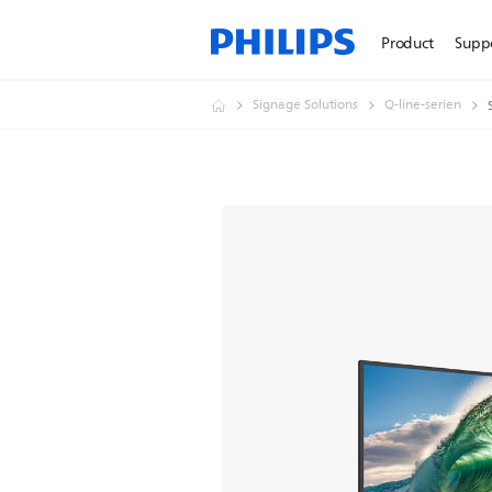
Product
Supp
Signage Solutions
Q-line-serien