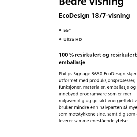
Bedre visning
EcoDesign 18/7-visning
55"
Ultra HD
100 % resirkulert og resirkuler
emballasje
Philips Signage 3650 EcoDesign-skje
utformet med produksjonsprosesser, 
funksjoner, materialer, emballasje og
innebygd programvare som er mer
miljøvennlig og gir økt energieffektiv
bruker mindre enn halvparten så my
som motstykkene sine, samtidig som
leverer samme enestående ytelse.