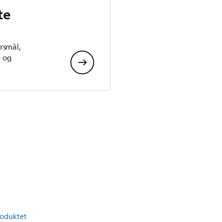
te
ørsmål,
- og
roduktet