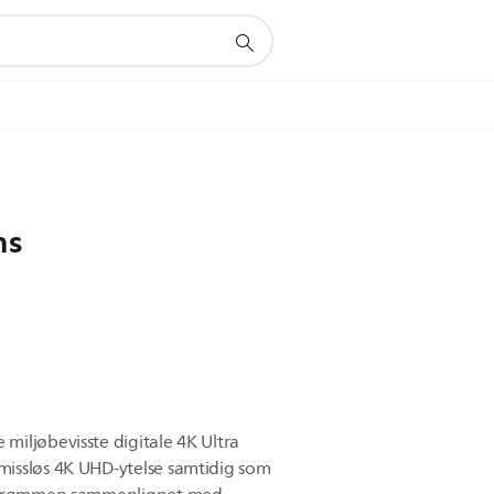
ns
iljøbevisste digitale 4K Ultra
issløs 4K UHD-ytelse samtidig som