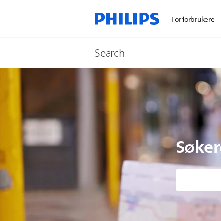
For forbrukere
Search
Søker
support
search
icon