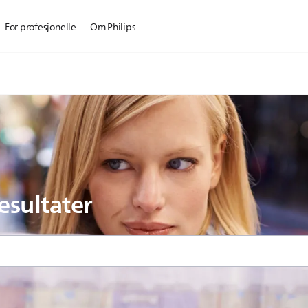
For profesjonelle
Om Philips
esultater