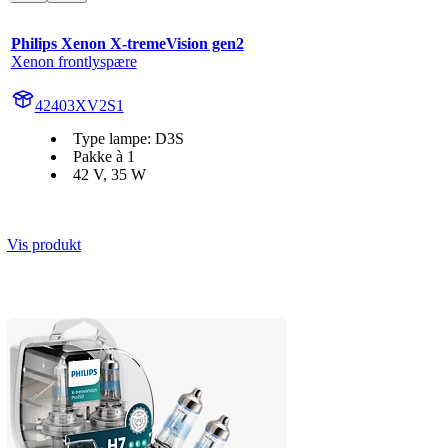
Philips Xenon X-tremeVision gen2
Xenon frontlyspære
42403XV2S1
Type lampe: D3S
Pakke à 1
42 V, 35 W
Vis produkt