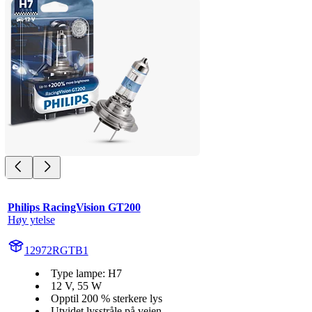
Philips RacingVision GT200
Høy ytelse
12972RGTB1
Type lampe: H7
12 V, 55 W
Opptil 200 % sterkere lys
Utvidet lysstråle på veien