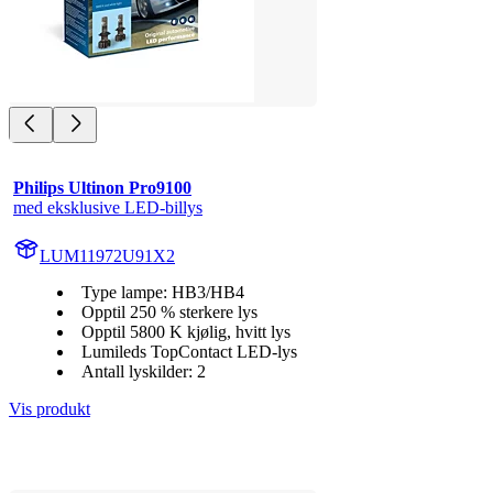
Philips Ultinon Pro9100
med eksklusive LED-billys
LUM11972U91X2
Type lampe: HB3/HB4
Opptil 250 % sterkere lys
Opptil 5800 K kjølig, hvitt lys
Lumileds TopContact LED-lys
Antall lyskilder: 2
Vis produkt