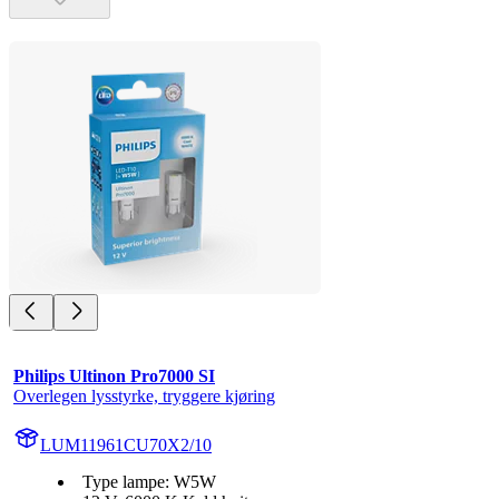
Philips Ultinon Pro7000 SI
Overlegen lysstyrke, tryggere kjøring
LUM11961CU70X2/10
Type lampe: W5W