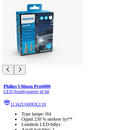
Philips Ultinon Pro6000
LED-frontlyspærer til bil
11342U6000X2/10
Type lampe: H4
Opptil 230 % sterkere lys**
Lumileds LED-billys
Antall lyskilder: 2