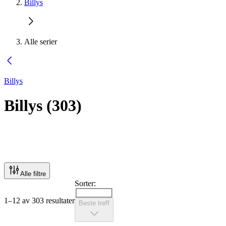
Billys
Alle serier
Billys
Billys
(
303
)
Alle filtre
Sorter:
1–12 av 303 resultater
Beste treff