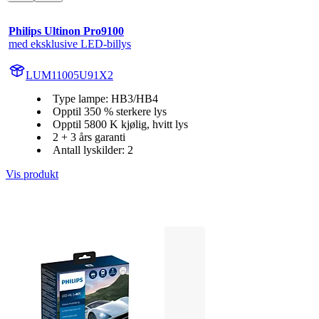
Philips Ultinon Pro9100
med eksklusive LED-billys
LUM11005U91X2
Type lampe: HB3/HB4
Opptil 350 % sterkere lys
Opptil 5800 K kjølig, hvitt lys
2 + 3 års garanti
Antall lyskilder: 2
Vis produkt