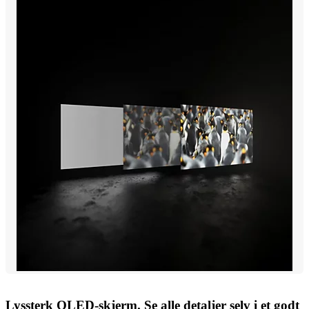
Lyssterk OLED-skjerm. Se alle detaljer selv i et godt