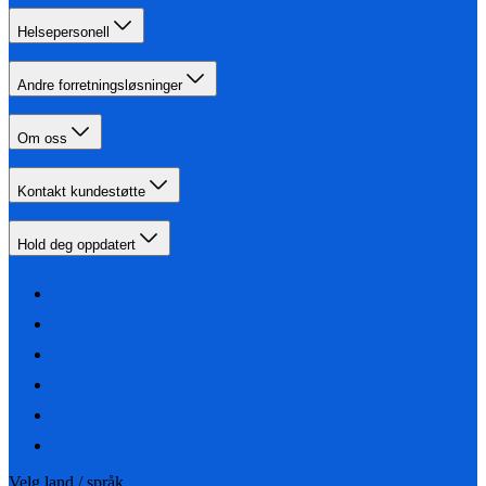
Helsepersonell
Andre forretningsløsninger
Om oss
Kontakt kundestøtte
Hold deg oppdatert
Velg land / språk