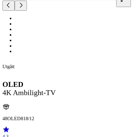
Utgått
OLED
4K Ambilight-TV
48OLED818/12
4.3