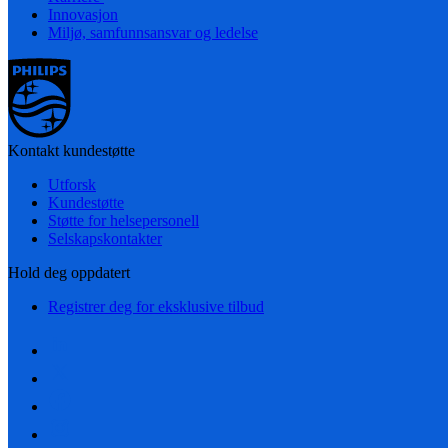
Innovasjon
Miljø, samfunnsansvar og ledelse
Kontakt kundestøtte
Utforsk
Kundestøtte
Støtte for helsepersonell
Selskapskontakter
Hold deg oppdatert
Registrer deg for eksklusive tilbud