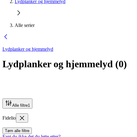
Lydplanker og hjemmelyd
Alle serier
Lydplanker og hjemmelyd
Lydplanker og hjemmelyd
(
0
)
Alle filtre
1
Fidelio
Tøm alle filtre
Fant du ikke det du lette etter?