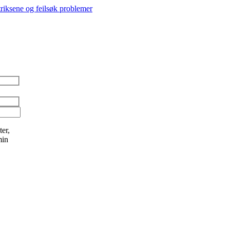
triksene og feilsøk problemer
er,
min