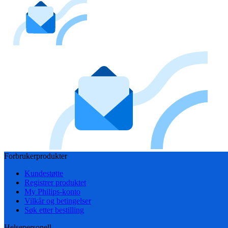
Forbrukerprodukter
Kundestøtte
Registrer produktet
My Philips-konto
Vilkår og betingelser
Søk etter bestilling
Helsepersonell