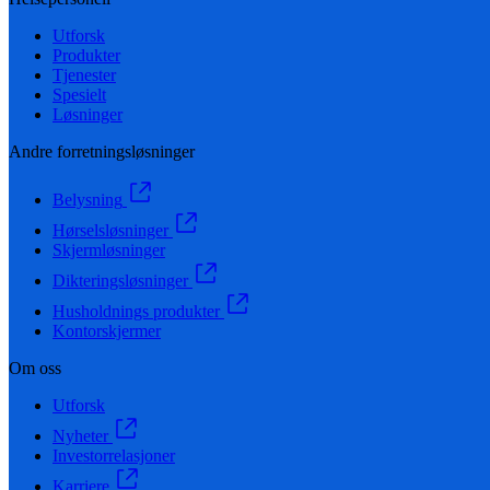
Utforsk
Produkter
Tjenester
Spesielt
Løsninger
Andre forretningsløsninger
Belysning
Hørselsløsninger
Skjermløsninger
Dikteringsløsninger
Husholdnings produkter
Kontorskjermer
Om oss
Utforsk
Nyheter
Investorrelasjoner
Karriere