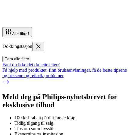
Alle filtre
1
Dokkingstasjon
Tøm alle filtre
Fant du ikke det du lette etter?
Få hjelp med produktet, finn bruksanvisninger, få de beste tipsene
og triksene og feilsøk problemer
Meld deg på Philips-nyhetsbrevet for
eksklusive tilbud
100 kr i rabatt på ditt første kjøp.
Tidlig tilgang til salg.
Tips om sunn livsstil.
Eksperttips og inspirasjon.