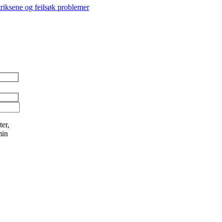
triksene og feilsøk problemer
er,
min