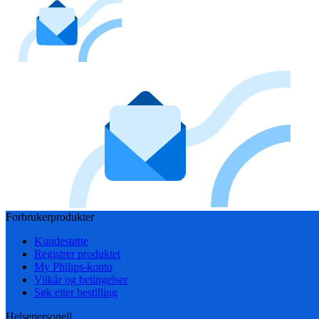
Forbrukerprodukter
Kundestøtte
Registrer produktet
My Philips-konto
Vilkår og betingelser
Søk etter bestilling
Helsepersonell