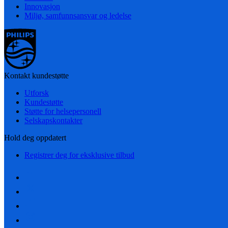
Innovasjon
Miljø, samfunnsansvar og ledelse
Kontakt kundestøtte
Utforsk
Kundestøtte
Støtte for helsepersonell
Selskapskontakter
Hold deg oppdatert
Registrer deg for eksklusive tilbud