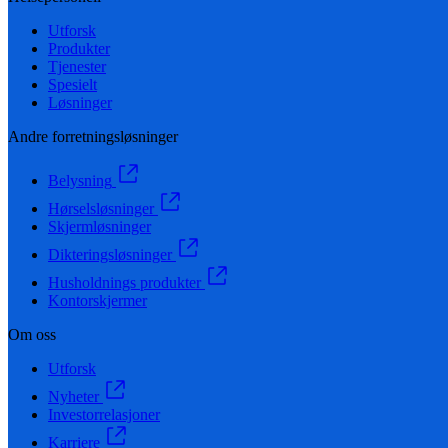
Utforsk
Produkter
Tjenester
Spesielt
Løsninger
Andre forretningsløsninger
Belysning
Hørselsløsninger
Skjermløsninger
Dikteringsløsninger
Husholdnings produkter
Kontorskjermer
Om oss
Utforsk
Nyheter
Investorrelasjoner
Karriere