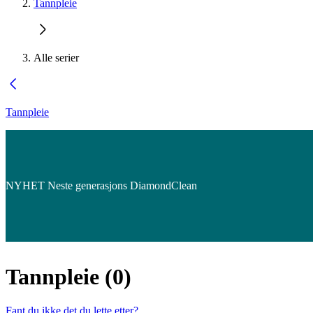
Tannpleie
Alle serier
Tannpleie
NYHET Neste generasjons DiamondClean
Tannpleie
(
0
)
Fant du ikke det du lette etter?