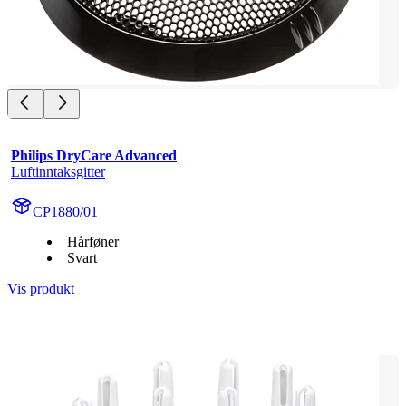
Philips DryCare Advanced
Luftinntaksgitter
CP1880/01
Hårføner
Svart
Vis produkt