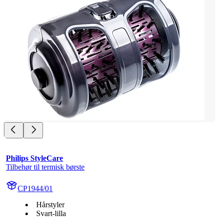
Philips StyleCare
Tilbehør til termisk børste
CP1944/01
Hårstyler
Svart-lilla