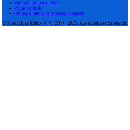
Merknad om personvern
Vilkår for bruk
Retningslinjer for informasjonskapsler
© Koninklijke Philips N.V., 2004 - 2026. Alle rettigheter forbeholdt.