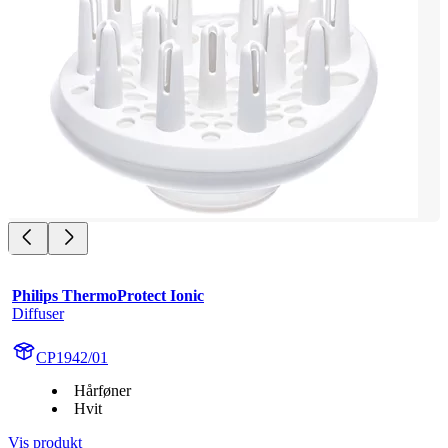
Philips ThermoProtect Ionic
Diffuser
CP1942/01
Hårføner
Hvit
Vis produkt