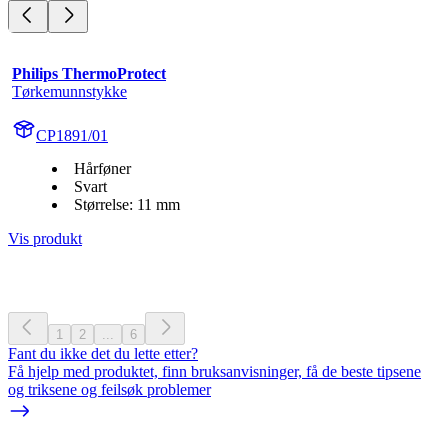
Philips ThermoProtect
Tørkemunnstykke
CP1891/01
Hårføner
Svart
Størrelse: 11 mm
Vis produkt
1
2
...
6
Fant du ikke det du lette etter?
Få hjelp med produktet, finn bruksanvisninger, få de beste tipsene
og triksene og feilsøk problemer