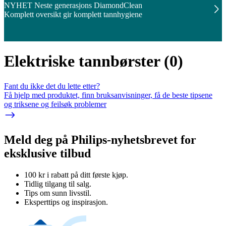
NYHET Neste generasjons DiamondClean
Komplett oversikt gir komplett tannhygiene
Elektriske tannbørster
(
0
)
Fant du ikke det du lette etter?
Få hjelp med produktet, finn bruksanvisninger, få de beste tipsene
og triksene og feilsøk problemer
Meld deg på Philips-nyhetsbrevet for
eksklusive tilbud
100 kr i rabatt på ditt første kjøp.
Tidlig tilgang til salg.
Tips om sunn livsstil.
Eksperttips og inspirasjon.