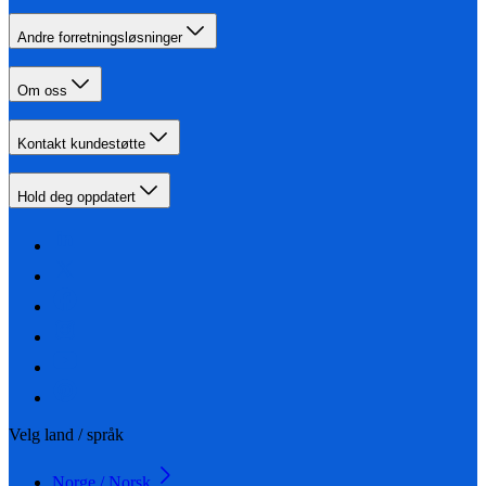
Andre forretningsløsninger
Om oss
Kontakt kundestøtte
Hold deg oppdatert
Velg land / språk
Norge / Norsk