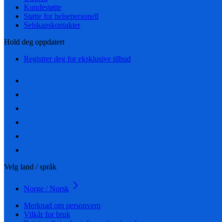
Kundestøtte
Støtte for helsepersonell
Selskapskontakter
Hold deg oppdatert
Registrer deg for eksklusive tilbud
Velg land / språk
Norge / Norsk
Merknad om personvern
Vilkår for bruk