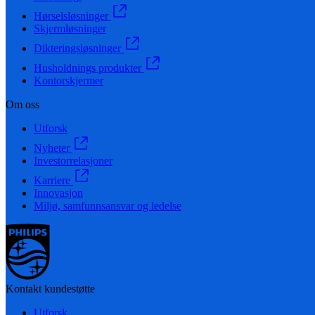
Hørselsløsninger
Skjermløsninger
Dikteringsløsninger
Husholdnings produkter
Kontorskjermer
Om oss
Utforsk
Nyheter
Investorrelasjoner
Karriere
Innovasjon
Miljø, samfunnsansvar og ledelse
Kontakt kundestøtte
Utforsk