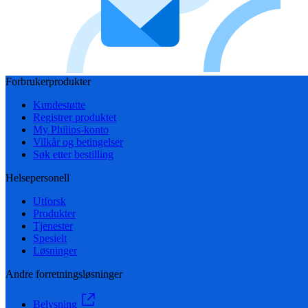
Forbrukerprodukter
Kundestøtte
Registrer produktet
My Philips-konto
Vilkår og betingelser
Søk etter bestilling
Helsepersonell
Utforsk
Produkter
Tjenester
Spesielt
Løsninger
Andre forretningsløsninger
Belysning