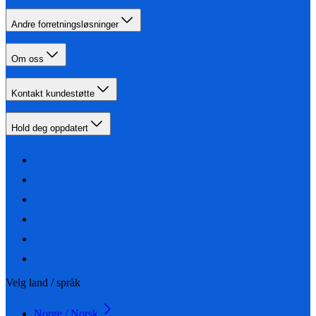
Andre forretningsløsninger
Om oss
Kontakt kundestøtte
Hold deg oppdatert
Velg land / språk
Norge / Norsk