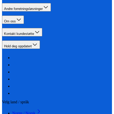
Andre forretningsløsninger
Om oss
Kontakt kundestøtte
Hold deg oppdatert
Velg land / språk
Norge / Norsk