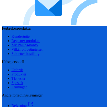
Forbrukerprodukter
Kundestøtte
Registrer produktet
My Philips-konto
Vilkår og betingelser
Søk etter bestilling
Helsepersonell
Utforsk
Produkter
Tjenester
Spesielt
Løsninger
Andre forretningsløsninger
Belysning