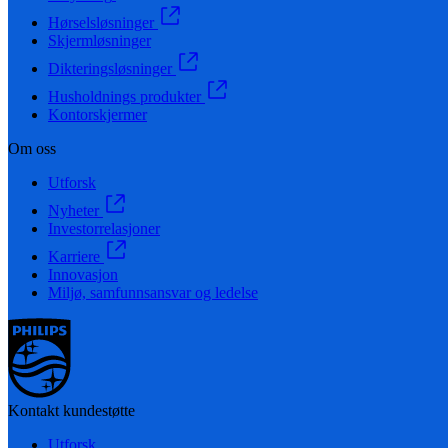
Hørselsløsninger
Skjermløsninger
Dikteringsløsninger
Husholdnings produkter
Kontorskjermer
Om oss
Utforsk
Nyheter
Investorrelasjoner
Karriere
Innovasjon
Miljø, samfunnsansvar og ledelse
Kontakt kundestøtte
Utforsk