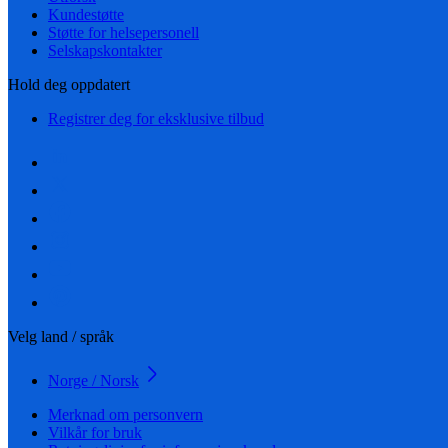
Kundestøtte
Støtte for helsepersonell
Selskapskontakter
Hold deg oppdatert
Registrer deg for eksklusive tilbud
Velg land / språk
Norge / Norsk
Merknad om personvern
Vilkår for bruk