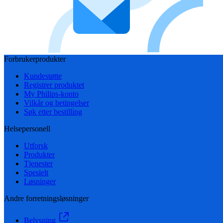
Forbrukerprodukter
Kundestøtte
Registrer produktet
My Philips-konto
Vilkår og betingelser
Søk etter bestilling
Helsepersonell
Utforsk
Produkter
Tjenester
Spesielt
Løsninger
Andre forretningsløsninger
Belysning