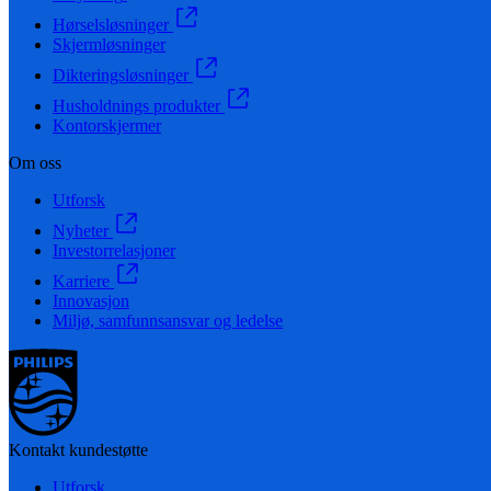
Hørselsløsninger
Skjermløsninger
Dikteringsløsninger
Husholdnings produkter
Kontorskjermer
Om oss
Utforsk
Nyheter
Investorrelasjoner
Karriere
Innovasjon
Miljø, samfunnsansvar og ledelse
Kontakt kundestøtte
Utforsk