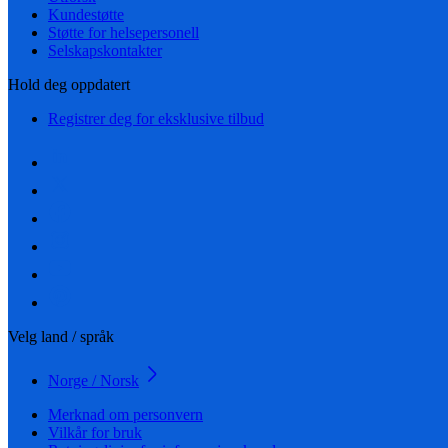
Kundestøtte
Støtte for helsepersonell
Selskapskontakter
Hold deg oppdatert
Registrer deg for eksklusive tilbud
Velg land / språk
Norge / Norsk
Merknad om personvern
Vilkår for bruk