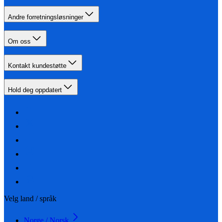
Andre forretningsløsninger
Om oss
Kontakt kundestøtte
Hold deg oppdatert
Velg land / språk
Norge / Norsk