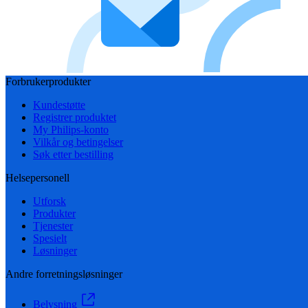
Forbrukerprodukter
Kundestøtte
Registrer produktet
My Philips-konto
Vilkår og betingelser
Søk etter bestilling
Helsepersonell
Utforsk
Produkter
Tjenester
Spesielt
Løsninger
Andre forretningsløsninger
Belysning