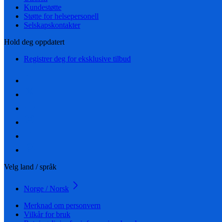
Kundestøtte
Støtte for helsepersonell
Selskapskontakter
Hold deg oppdatert
Registrer deg for eksklusive tilbud
Velg land / språk
Norge / Norsk
Merknad om personvern
Vilkår for bruk