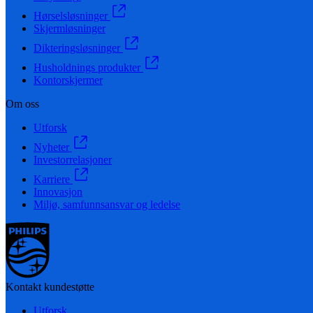
Hørselsløsninger
Skjermløsninger
Dikteringsløsninger
Husholdnings produkter
Kontorskjermer
Om oss
Utforsk
Nyheter
Investorrelasjoner
Karriere
Innovasjon
Miljø, samfunnsansvar og ledelse
Kontakt kundestøtte
Utforsk