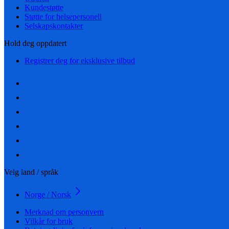
Kundestøtte
Støtte for helsepersonell
Selskapskontakter
Hold deg oppdatert
Registrer deg for eksklusive tilbud
Velg land / språk
Norge / Norsk
Merknad om personvern
Vilkår for bruk