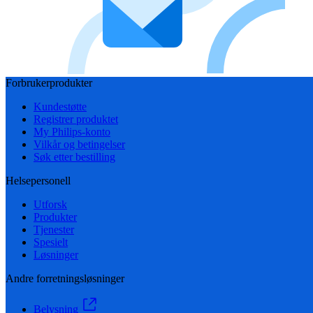
Forbrukerprodukter
Kundestøtte
Registrer produktet
My Philips-konto
Vilkår og betingelser
Søk etter bestilling
Helsepersonell
Utforsk
Produkter
Tjenester
Spesielt
Løsninger
Andre forretningsløsninger
Belysning