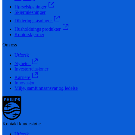
Hørselsløsninger
Skjermløsninger
Dikteringsløsninger
Husholdnings produkter
Kontorskjermer
Om oss
Utforsk
Nyheter
Investorrelasjoner
Karriere
Innovasjon
Miljø, samfunnsansvar og ledelse
Kontakt kundestøtte
Utforsk