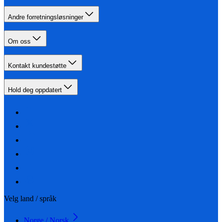
Andre forretningsløsninger
Om oss
Kontakt kundestøtte
Hold deg oppdatert
Velg land / språk
Norge / Norsk